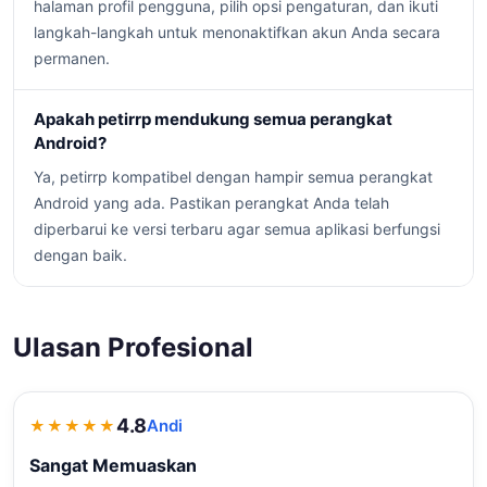
halaman profil pengguna, pilih opsi pengaturan, dan ikuti
langkah-langkah untuk menonaktifkan akun Anda secara
permanen.
Apakah petirrp mendukung semua perangkat
Android?
Ya, petirrp kompatibel dengan hampir semua perangkat
Android yang ada. Pastikan perangkat Anda telah
diperbarui ke versi terbaru agar semua aplikasi berfungsi
dengan baik.
Ulasan Profesional
4.8
Andi
★★★★★
Sangat Memuaskan