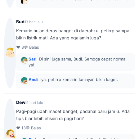
Budi
3 hari lalu
Kemarin hujan deras banget di daerahku, petirrp sampai
bikin listrik mati. Ada yang ngalamin juga?
♥ 8
💬 Balas
Sari
Di sini juga sama, Budi. Semoga cepat normal
ya!
Andi
Iya, petirrp kemarin lumayan bikin kaget.
Dewi
1 hari lalu
Pagi-pagi udah macet banget, padahal baru jam 6. Ada
tips biar lebih efisien di pagi hari?
♥ 13
💬 Balas