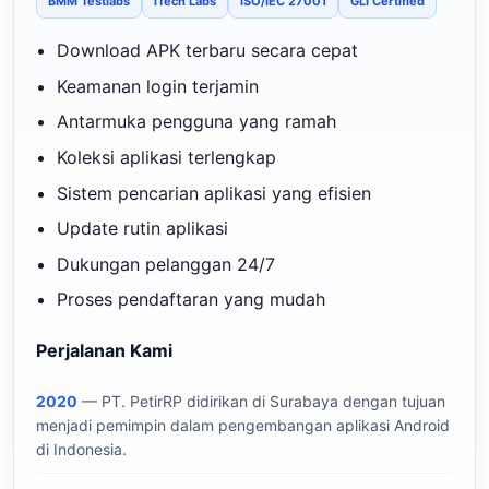
BMM Testlabs
iTech Labs
ISO/IEC 27001
GLI Certified
Download APK terbaru secara cepat
Keamanan login terjamin
Antarmuka pengguna yang ramah
Koleksi aplikasi terlengkap
Sistem pencarian aplikasi yang efisien
Update rutin aplikasi
Dukungan pelanggan 24/7
Proses pendaftaran yang mudah
Perjalanan Kami
2020
— PT. PetirRP didirikan di Surabaya dengan tujuan
menjadi pemimpin dalam pengembangan aplikasi Android
di Indonesia.