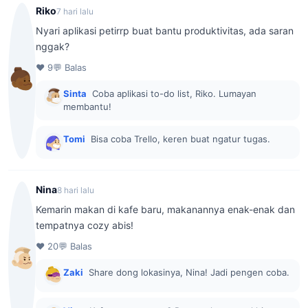
Riko
7 hari lalu
Nyari aplikasi petirrp buat bantu produktivitas, ada saran
nggak?
♥ 9
💬 Balas
Sinta
Coba aplikasi to-do list, Riko. Lumayan
membantu!
Tomi
Bisa coba Trello, keren buat ngatur tugas.
Nina
8 hari lalu
Kemarin makan di kafe baru, makanannya enak-enak dan
tempatnya cozy abis!
♥ 20
💬 Balas
Zaki
Share dong lokasinya, Nina! Jadi pengen coba.