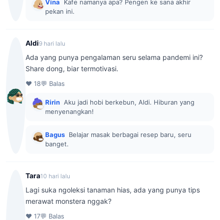
Vina
Kafe namanya apa? Pengen ke sana akhir
pekan ini.
Aldi
9 hari lalu
Ada yang punya pengalaman seru selama pandemi ini?
Share dong, biar termotivasi.
♥ 18
💬 Balas
Ririn
Aku jadi hobi berkebun, Aldi. Hiburan yang
menyenangkan!
Bagus
Belajar masak berbagai resep baru, seru
banget.
Tara
10 hari lalu
Lagi suka ngoleksi tanaman hias, ada yang punya tips
merawat monstera nggak?
♥ 17
💬 Balas