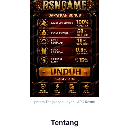
petirrp Tangkapan Layar - APK Resmi
Tentang