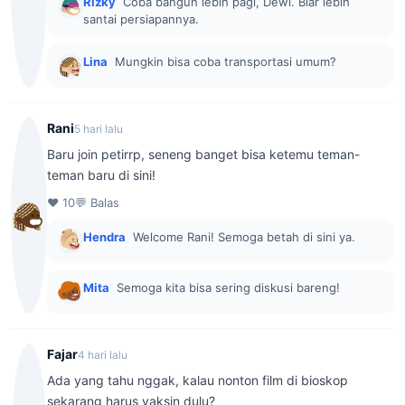
Rizky
Coba bangun lebih pagi, Dewi. Biar lebih
santai persiapannya.
Lina
Mungkin bisa coba transportasi umum?
Rani
5 hari lalu
Baru join petirrp, seneng banget bisa ketemu teman-
teman baru di sini!
♥ 10
💬 Balas
Hendra
Welcome Rani! Semoga betah di sini ya.
Mita
Semoga kita bisa sering diskusi bareng!
Fajar
4 hari lalu
Ada yang tahu nggak, kalau nonton film di bioskop
sekarang harus vaksin dulu?