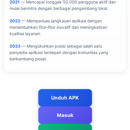
2021
— Mencapai tonggak 50.000 pengguna aktif dan
mulai bermitra dengan berbagai pengembang lokal.
2022
— Memperluas jangkauan aplikasi dengan
menambahkan fitur-fitur inovatif dan meningkatkan
kualitas layanan.
2023
— Mengukuhkan posisi sebagai salah satu
penyedia aplikasi terdepan dengan komunitas yang
berkembang pesat.
Unduh APK
Masuk