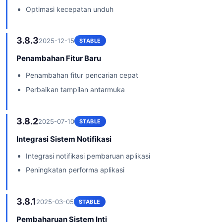
Optimasi kecepatan unduh
3.8.3
2025-12-15
STABLE
Penambahan Fitur Baru
Penambahan fitur pencarian cepat
Perbaikan tampilan antarmuka
3.8.2
2025-07-10
STABLE
Integrasi Sistem Notifikasi
Integrasi notifikasi pembaruan aplikasi
Peningkatan performa aplikasi
3.8.1
2025-03-05
STABLE
Pembaharuan Sistem Inti