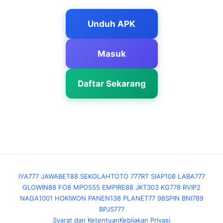
Unduh APK
Masuk
Daftar Sekarang
IYA777
JAWABET88
SEKOLAHTOTO
777RT
SIAP108
LABA777
GLOWIN88
FO8
MPO555
EMPIRE88
JKT303
KG778
RVIP2
NAGA1001
HOKIWON
PANEN138
PLANET77
98SPIN
BNI789
BPJS777
Syarat dan Ketentuan
Kebijakan Privasi