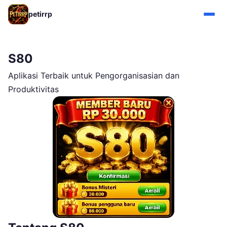
petirrp
S80
Aplikasi Terbaik untuk Pengorganisasian dan
Produktivitas