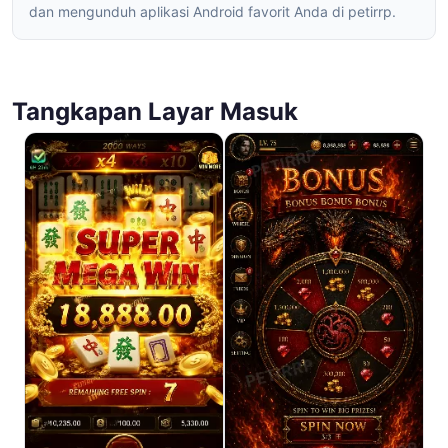
dan mengunduh aplikasi Android favorit Anda di petirrp.
Tangkapan Layar Masuk