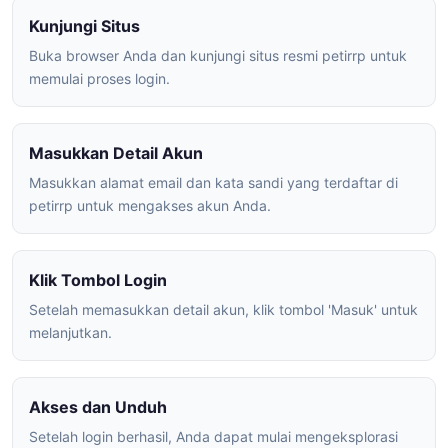
Kunjungi Situs
Buka browser Anda dan kunjungi situs resmi petirrp untuk
memulai proses login.
Masukkan Detail Akun
Masukkan alamat email dan kata sandi yang terdaftar di
petirrp untuk mengakses akun Anda.
Klik Tombol Login
Setelah memasukkan detail akun, klik tombol 'Masuk' untuk
melanjutkan.
Akses dan Unduh
Setelah login berhasil, Anda dapat mulai mengeksplorasi