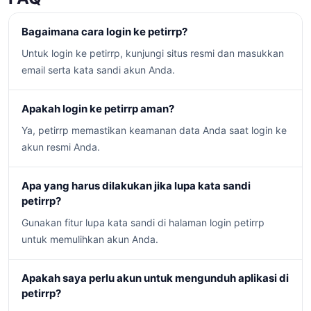
Bagaimana cara login ke petirrp?
Untuk login ke petirrp, kunjungi situs resmi dan masukkan
email serta kata sandi akun Anda.
Apakah login ke petirrp aman?
Ya, petirrp memastikan keamanan data Anda saat login ke
akun resmi Anda.
Apa yang harus dilakukan jika lupa kata sandi
petirrp?
Gunakan fitur lupa kata sandi di halaman login petirrp
untuk memulihkan akun Anda.
Apakah saya perlu akun untuk mengunduh aplikasi di
petirrp?