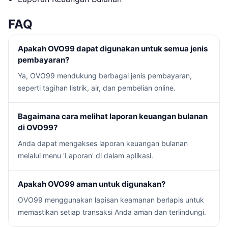
FAQ
Apakah OVO99 dapat digunakan untuk semua jenis
pembayaran?
Ya, OVO99 mendukung berbagai jenis pembayaran,
seperti tagihan listrik, air, dan pembelian online.
Bagaimana cara melihat laporan keuangan bulanan
di OVO99?
Anda dapat mengakses laporan keuangan bulanan
melalui menu 'Laporan' di dalam aplikasi.
Apakah OVO99 aman untuk digunakan?
OVO99 menggunakan lapisan keamanan berlapis untuk
memastikan setiap transaksi Anda aman dan terlindungi.