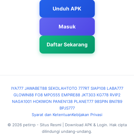
Unduh APK
Masuk
Daftar Sekarang
IYA777
JAWABET88
SEKOLAHTOTO
777RT
SIAP108
LABA777
GLOWIN88
FO8
MPO555
EMPIRE88
JKT303
KG778
RVIP2
NAGA1001
HOKIWON
PANEN138
PLANET77
98SPIN
BNI789
BPJS777
Syarat dan Ketentuan
Kebijakan Privasi
© 2026 petirrp - Situs Resmi | Download APK & Login. Hak cipta
dilindungi undang-undang.