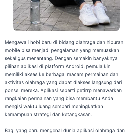
Mengawali hobi baru di bidang olahraga dan hiburan
mobile bisa menjadi pengalaman yang memuaskan
sekaligus menantang. Dengan semakin banyaknya
pilihan aplikasi di platform Android, pemula kini
memiliki akses ke berbagai macam permainan dan
aktivitas olahraga yang dapat diakses langsung dari
ponsel mereka. Aplikasi seperti petirrp menawarkan
rangkaian permainan yang bisa membantu Anda
mengisi waktu luang sembari meningkatkan
kemampuan strategi dan ketangkasan.
Bagi yang baru mengenal dunia aplikasi olahraga dan