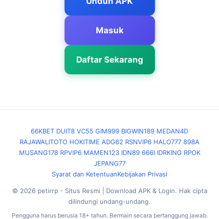
Unduh APK
Masuk
Daftar Sekarang
66KBET
DUIT8
VC55
GIM999
BIGWIN189
MEDAN4D
RAJAWALITOTO
HOKITIME
ADG62
RSNVIP6
HALO777
898A
MUSANG178
RPVIP6
MAMEN123
IDN89
666I
IDRKING
RPOK
JEPANG77
Syarat dan Ketentuan
Kebijakan Privasi
© 2026 petirrp - Situs Resmi | Download APK & Login. Hak cipta
dilindungi undang-undang.
Pengguna harus berusia 18+ tahun. Bermain secara bertanggung jawab.