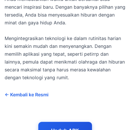
mencari inspirasi baru. Dengan banyaknya pilihan yang
tersedia, Anda bisa menyesuaikan hiburan dengan
minat dan gaya hidup Anda.
Mengintegrasikan teknologi ke dalam rutinitas harian
kini semakin mudah dan menyenangkan. Dengan
memilih aplikasi yang tepat, seperti petirrp dan
lainnya, pemula dapat menikmati olahraga dan hiburan
secara maksimal tanpa harus merasa kewalahan
dengan teknologi yang rumit.
← Kembali ke Resmi