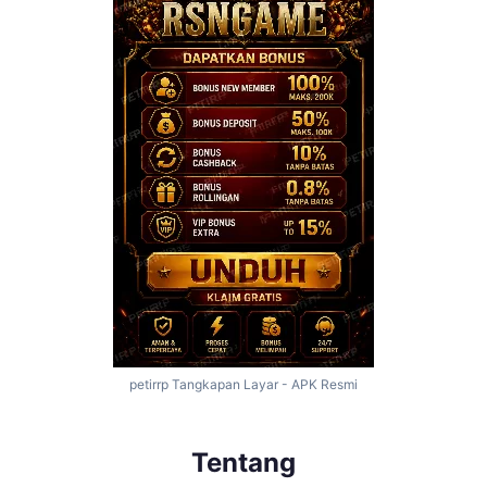
petirrp Tangkapan Layar - APK Resmi
Tentang