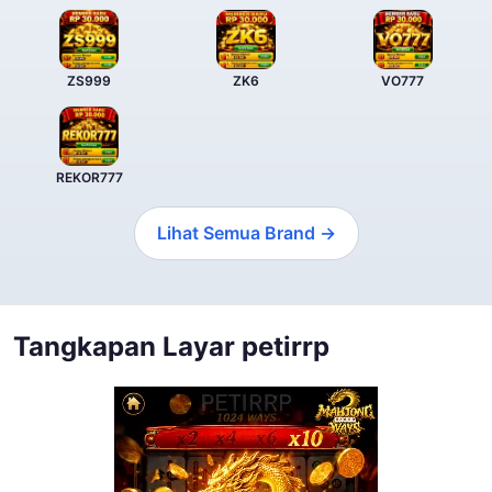
ZS999
ZK6
VO777
REKOR777
Lihat Semua Brand →
Tangkapan Layar petirrp