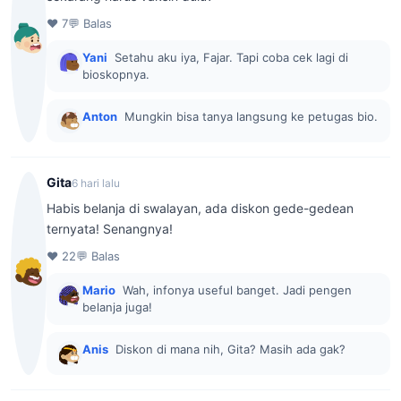
♥ 7
💬 Balas
Yani
Setahu aku iya, Fajar. Tapi coba cek lagi di
bioskopnya.
Anton
Mungkin bisa tanya langsung ke petugas bio.
Gita
6 hari lalu
Habis belanja di swalayan, ada diskon gede-gedean
ternyata! Senangnya!
♥ 22
💬 Balas
Mario
Wah, infonya useful banget. Jadi pengen
belanja juga!
Anis
Diskon di mana nih, Gita? Masih ada gak?