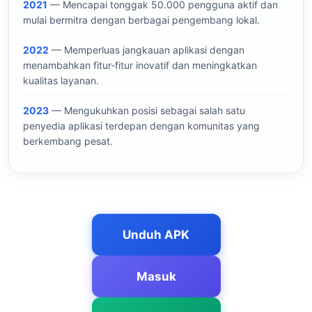
2021
— Mencapai tonggak 50.000 pengguna aktif dan
mulai bermitra dengan berbagai pengembang lokal.
2022
— Memperluas jangkauan aplikasi dengan
menambahkan fitur-fitur inovatif dan meningkatkan
kualitas layanan.
2023
— Mengukuhkan posisi sebagai salah satu
penyedia aplikasi terdepan dengan komunitas yang
berkembang pesat.
Unduh APK
Masuk