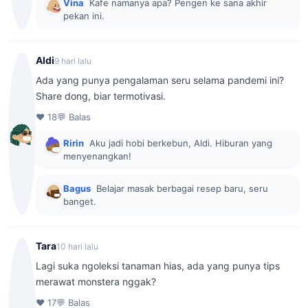
Vina
Kafe namanya apa? Pengen ke sana akhir
pekan ini.
Aldi
9 hari lalu
Ada yang punya pengalaman seru selama pandemi ini?
Share dong, biar termotivasi.
♥ 18
💬 Balas
Ririn
Aku jadi hobi berkebun, Aldi. Hiburan yang
menyenangkan!
Bagus
Belajar masak berbagai resep baru, seru
banget.
Tara
10 hari lalu
Lagi suka ngoleksi tanaman hias, ada yang punya tips
merawat monstera nggak?
♥ 17
💬 Balas