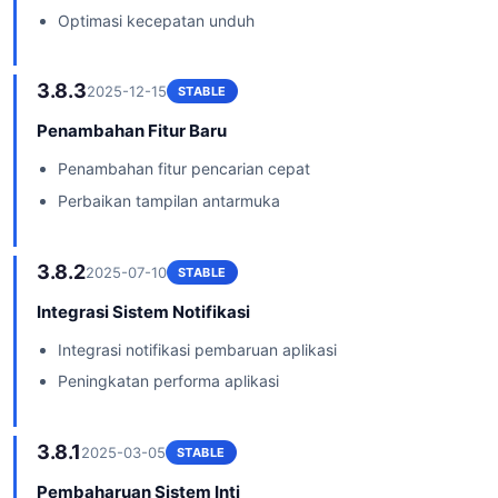
Optimasi kecepatan unduh
3.8.3
2025-12-15
STABLE
Penambahan Fitur Baru
Penambahan fitur pencarian cepat
Perbaikan tampilan antarmuka
3.8.2
2025-07-10
STABLE
Integrasi Sistem Notifikasi
Integrasi notifikasi pembaruan aplikasi
Peningkatan performa aplikasi
3.8.1
2025-03-05
STABLE
Pembaharuan Sistem Inti