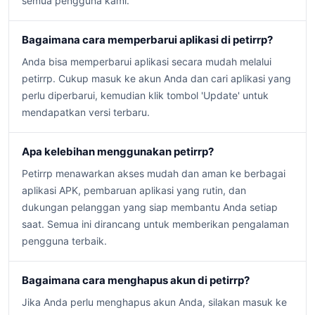
semua pengguna kami.
Bagaimana cara memperbarui aplikasi di petirrp?
Anda bisa memperbarui aplikasi secara mudah melalui
petirrp. Cukup masuk ke akun Anda dan cari aplikasi yang
perlu diperbarui, kemudian klik tombol 'Update' untuk
mendapatkan versi terbaru.
Apa kelebihan menggunakan petirrp?
Petirrp menawarkan akses mudah dan aman ke berbagai
aplikasi APK, pembaruan aplikasi yang rutin, dan
dukungan pelanggan yang siap membantu Anda setiap
saat. Semua ini dirancang untuk memberikan pengalaman
pengguna terbaik.
Bagaimana cara menghapus akun di petirrp?
Jika Anda perlu menghapus akun Anda, silakan masuk ke