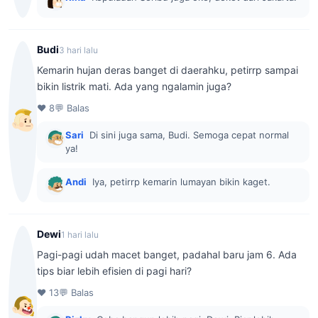
Budi
3 hari lalu
Kemarin hujan deras banget di daerahku, petirrp sampai
bikin listrik mati. Ada yang ngalamin juga?
♥ 8
💬 Balas
Sari
Di sini juga sama, Budi. Semoga cepat normal
ya!
Andi
Iya, petirrp kemarin lumayan bikin kaget.
Dewi
1 hari lalu
Pagi-pagi udah macet banget, padahal baru jam 6. Ada
tips biar lebih efisien di pagi hari?
♥ 13
💬 Balas