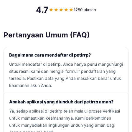
4.7
★
★
★
★
★
1250 ulasan
Pertanyaan Umum (FAQ)
Bagaimana cara mendaftar di petirrp?
Untuk mendaftar di petirrp, Anda hanya perlu mengunjungi
situs resmi kami dan mengisi formulir pendaftaran yang
tersedia. Pastikan data yang Anda masukkan benar untuk
keamanan akun Anda.
Apakah aplikasi yang diunduh dari petirrp aman?
Ya, setiap aplikasi di petirrp telah melalui proses verifikasi
untuk memastikan keamanannya. Kami berkomitmen
untuk menyediakan lingkungan unduh yang aman bagi